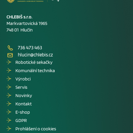
CHLEBIŠ s.r.o.
Markvartovická 1965
748 01 Hlučín
736 473 463
hlucin@chlebis.cz
Robotické sekačky
Komunální technika
Výrobci
Servis
Novinky
Kontakt
E-shop
GDPR
Prohlášení o cookies