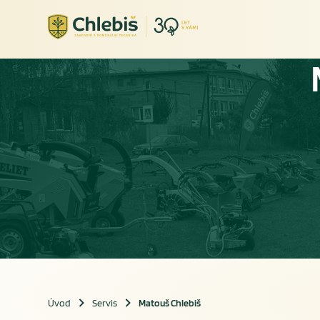
Úvod
Servis
Matouš Chlebiš