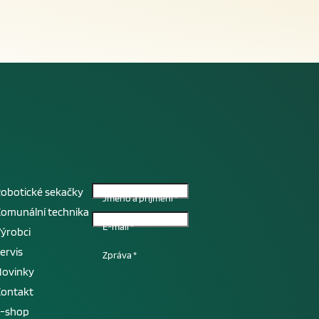
obotické sekačky
Jméno a příjmení
*
omunální technika
E-mail
*
ýrobci
ervis
Zpráva
*
Novinky
Kontakt
E-shop