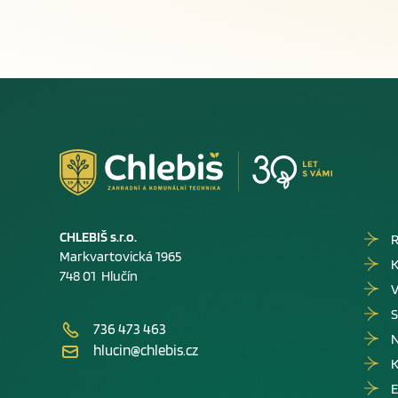
CHLEBIŠ s.r.o.
R
Markvartovická 1965
K
748 01 Hlučín
V
S
736 473 463
hlucin@chlebis.cz