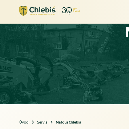
Úvod
Servis
Matouš Chlebiš