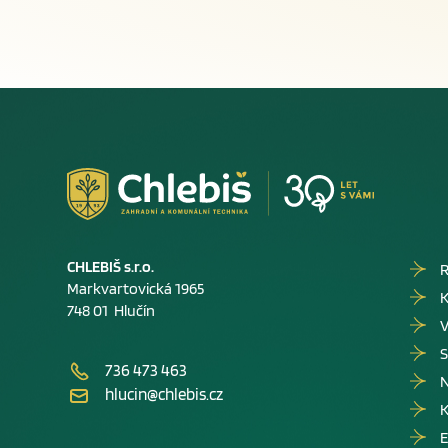
CHLEBIŠ s.r.o.
R
Markvartovická 1965
K
748 01 Hlučín
V
S
736 473 463
hlucin@chlebis.cz