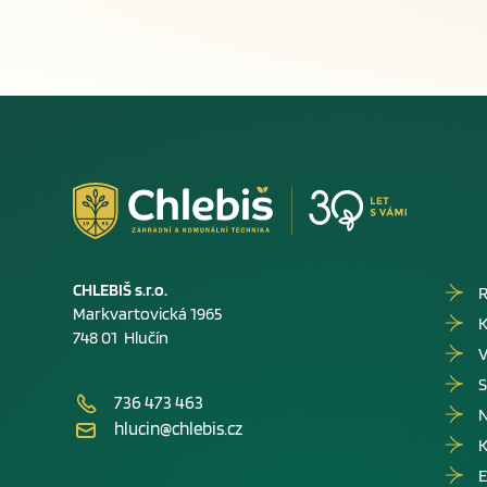
CHLEBIŠ s.r.o.
R
Markvartovická 1965
K
748 01 Hlučín
V
S
736 473 463
hlucin@chlebis.cz