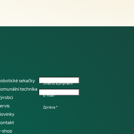
obotické sekačky
Jméno a příjmení
*
omunální technika
E-mail
*
ýrobci
ervis
Zpráva
*
Novinky
Kontakt
E-shop