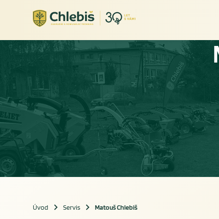
Úvod
Servis
Matouš Chlebiš