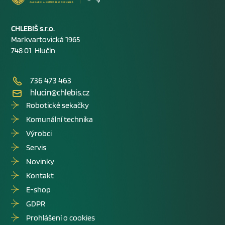
CHLEBIŠ s.r.o.
Markvartovická 1965
748 01 Hlučín
736 473 463
hlucin@chlebis.cz
Robotické sekačky
Komunální technika
Výrobci
Servis
Novinky
Kontakt
E-shop
GDPR
Prohlášení o cookies