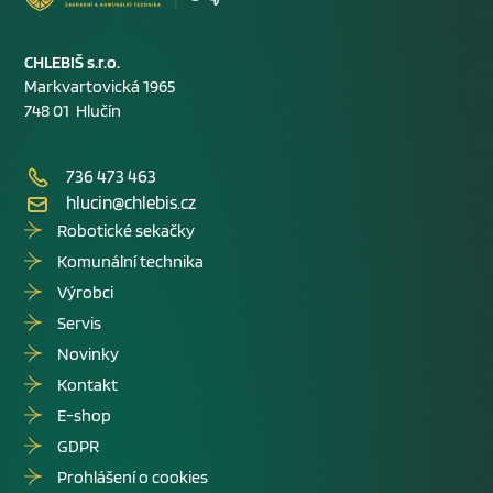
CHLEBIŠ s.r.o.
Markvartovická 1965
748 01 Hlučín
736 473 463
hlucin@chlebis.cz
Robotické sekačky
Komunální technika
Výrobci
Servis
Novinky
Kontakt
E-shop
GDPR
Prohlášení o cookies