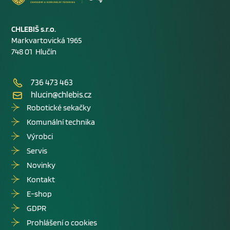
CHLEBIŠ s.r.o.
Markvartovická 1965
748 01 Hlučín
736 473 463
hlucin@chlebis.cz
Robotické sekačky
Komunální technika
Výrobci
Servis
Novinky
Kontakt
E-shop
GDPR
Prohlášení o cookies