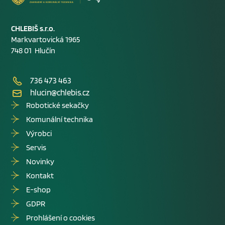
CHLEBIŠ s.r.o.
Markvartovická 1965
748 01 Hlučín
736 473 463
hlucin@chlebis.cz
Robotické sekačky
Komunální technika
Výrobci
Servis
Novinky
Kontakt
E-shop
GDPR
Prohlášení o cookies