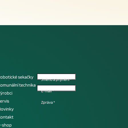
obotické sekačky
Jméno a příjmení
*
omunální technika
E-mail
*
ýrobci
ervis
Zpráva
*
Novinky
Kontakt
E-shop