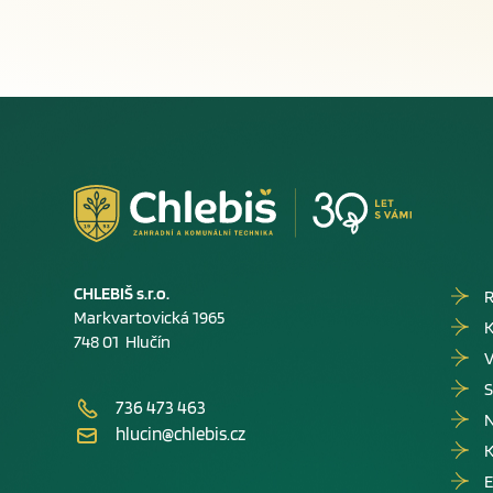
CHLEBIŠ s.r.o.
R
Markvartovická 1965
K
748 01 Hlučín
V
S
736 473 463
hlucin@chlebis.cz