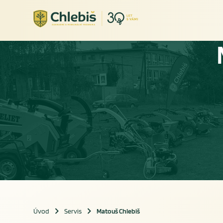
Úvod
Servis
Matouš Chlebiš