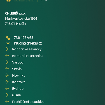
CHLEBIŠ s.r.o.
Markvartovická 1965
748 01 Hlučín
736 473 463
hlucin@chlebis.cz
Robotické sekačky
Komunální technika
Výrobci
Servis
Novinky
Kontakt
E-shop
GDPR
Prohlášení o cookies