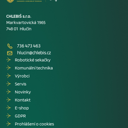
CHLEBIŠ s.r.o.
Markvartovická 1965
748 01 Hlučín
736 473 463
hlucin@chlebis.cz
Robotické sekačky
Komunální technika
Výrobci
Servis
Novinky
Kontakt
E-shop
GDPR
Prohlášení o cookies