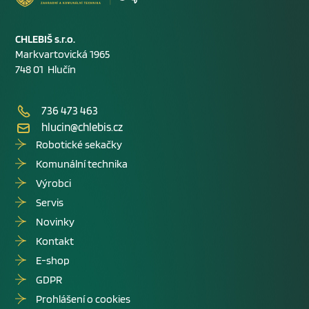
CHLEBIŠ s.r.o.
Markvartovická 1965
748 01 Hlučín
736 473 463
hlucin@chlebis.cz
Robotické sekačky
Komunální technika
Výrobci
Servis
Novinky
Kontakt
E-shop
GDPR
Prohlášení o cookies