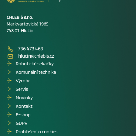
CHLEBIŠ s.r.o.
Markvartovická 1965
748 01 Hlučín
736 473 463
hlucin@chlebis.cz
Robotické sekačky
Komunální technika
Výrobci
Servis
Novinky
Kontakt
E-shop
GDPR
Prohlášení o cookies